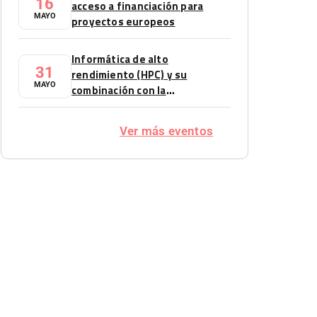
16
acceso a financiación para
MAYO
proyectos europeos
Informática de alto
31
rendimiento (HPC) y su
MAYO
combinación con la
inteligencia artificial (IA).
Sector automoción
Ver más eventos