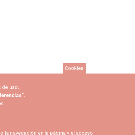
Cookies
 de uso.
eferencias”
.
es.
 la navegación en la página y el acceso