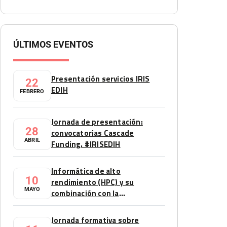
ÚLTIMOS EVENTOS
Presentación servicios IRIS
22
EDIH
FEBRERO
Jornada de presentación:
28
convocatorias Cascade
ABRIL
Funding. #IRISEDIH
Informática de alto
10
rendimiento (HPC) y su
MAYO
combinación con la
Inteligencia Artificial (IA).
Sector automoción
Jornada formativa sobre