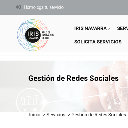
Pasar
Homologa tu servicio
al
contenido
Main
principal
IRIS NAVARRA
SER
navigation
SOLICITA SERVICIOS
Gestión de Redes Sociales
Inicio
Servicios
Gestión de Redes Sociales