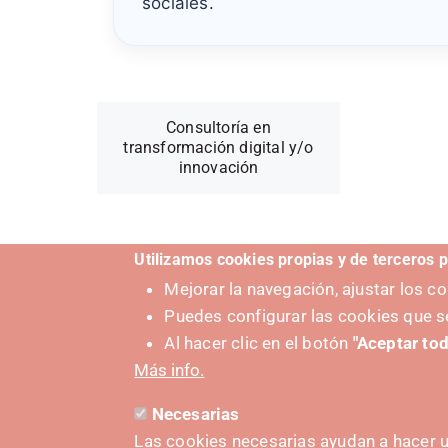
sociales.
Consultoría en
transformación digital y/o
innovación
Utilizamos cookies propias y de terceros p
Proveedor de este servicio
Mejorar la navegación, ajustar los 
Puedes configurar las cookies que s
Al hacer clic en el botón
"Aceptar tod
CONTIMARKU
Más info.
Necesarias
Las cookies necesarias ayudan a hacer u