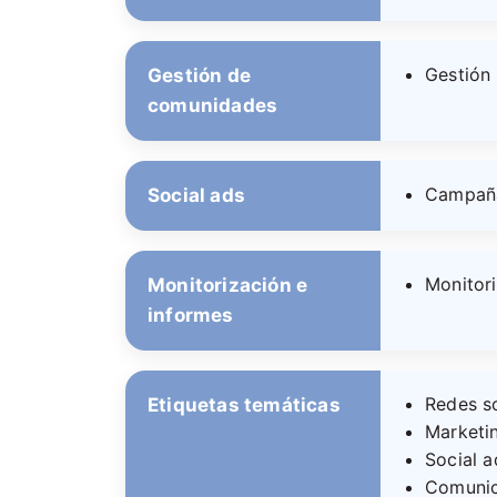
Gestión
Gestión de
comunidades
Campaña
Social ads
Monitori
Monitorización e
informes
Redes s
Etiquetas temáticas
Marketin
Social a
Comunic