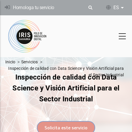
Pasar
Homologa tu servicio
ES
List
al
contenido
principal
Inicio
Servicios
Inspección de calidad con Data Science y Visión Artificial para
el Sector Industrial
Inspección de calidad con Data
Science y Visión Artificial para el
Sector Industrial
Solicita este servicio