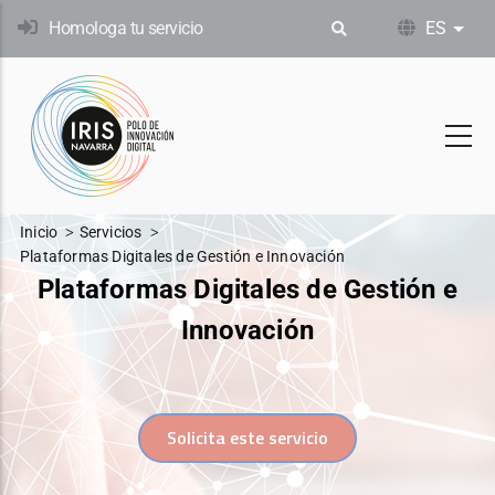
Pasar
Homologa tu servicio
ES
List
al
contenido
principal
Inicio
Servicios
Plataformas Digitales de Gestión e Innovación
Plataformas Digitales de Gestión e
Innovación
Solicita este servicio