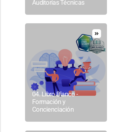
Auditorías Técnicas
04. Libro Blanco -
Formación y
Concienciación