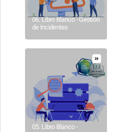
06. Libro Blanco - Gestión
de Incidentes
05. Libro Blanco -