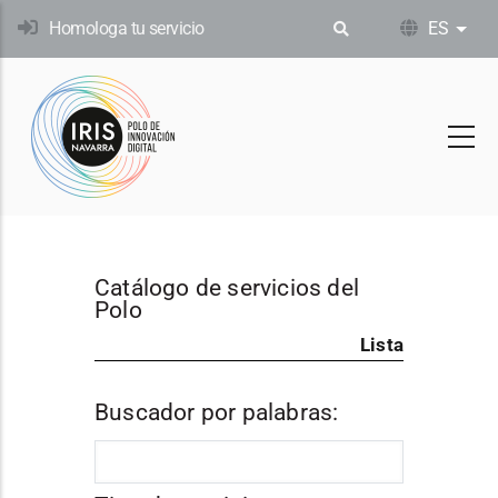
Pasar
Homologa tu servicio
ES
List
al
contenido
principal
Catálogo de servicios del
Polo
Lista
Buscador por palabras: