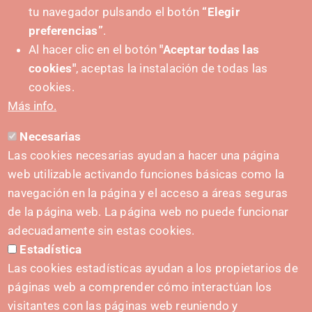
tu navegador pulsando el botón
“Elegir
IMPULSA
preferencias”
.
Al hacer clic en el botón
"Aceptar todas las
cookies"
, aceptas la instalación de todas las
cookies.
Más info.
Necesarias
CONTACTO
Las cookies necesarias ayudan a hacer una página
hola@irisnavarra.com
web utilizable activando funciones básicas como la
(+34) 628 23 12 32
navegación en la página y el acceso a áreas seguras
C. del Sadar, 31006 Pamplona
de la página web. La página web no puede funcionar
Formulario de contacto
adecuadamente sin estas cookies.
Estadística
Kit de prensa
Las cookies estadísticas ayudan a los propietarios de
páginas web a comprender cómo interactúan los
visitantes con las páginas web reuniendo y