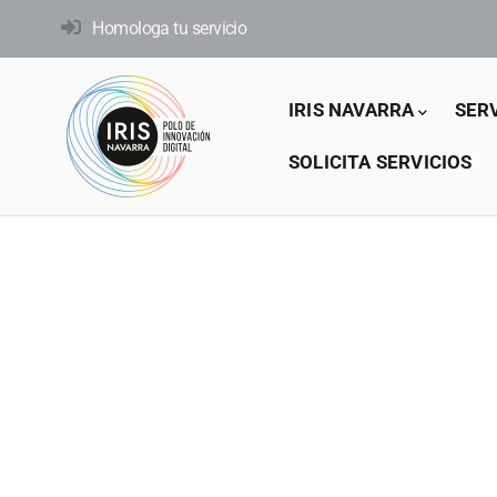
Pasar
Homologa tu servicio
al
contenido
Main
principal
IRIS NAVARRA
SER
navigation
SOLICITA SERVICIOS