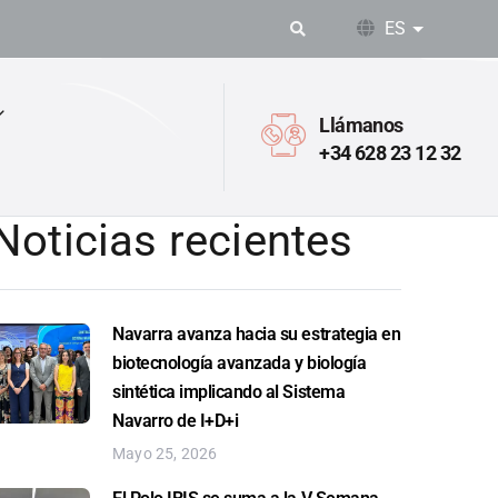
ES
Lista adic
Llámanos
+34 628 23 12 32
Noticias recientes
Navarra avanza hacia su estrategia en
biotecnología avanzada y biología
sintética implicando al Sistema
Navarro de I+D+i
Mayo 25, 2026