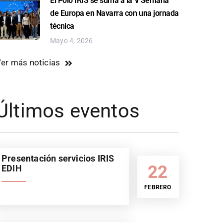
El Polo IRIS se suma a la V Semana
de Europa en Navarra con una jornada
técnica
Mayo 4, 2026
er más noticias
Últimos eventos
Presentación servicios IRIS
22
EDIH
FEBRERO