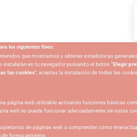
ara los siguientes fines:
contenidos que mostramos y obtener estadísticas generales
V
e instalarán en tu navegador pulsando el botón
“Elegir pr
as las cookies"
, aceptas la instalación de todas las cooki
na página web utilizable activando funciones básicas como
ágina web no puede funcionar adecuadamente sin estas co
A
CONTACTO
ropietarios de páginas web a comprender cómo interactúan
hola@irisnavarra.com
n de forma anónima.