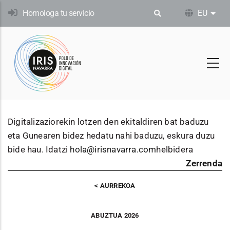
Skip
Homologa tu servicio
EU
Ekin
to
main
content
Digitalizaziorekin lotzen den ekitaldiren bat baduzu
eta Gunearen bidez hedatu nahi baduzu, eskura duzu
bide hau. Idatzi
hola@irisnavarra.com
helbidera
Zerrenda
AURREKOA
ABUZTUA 2026