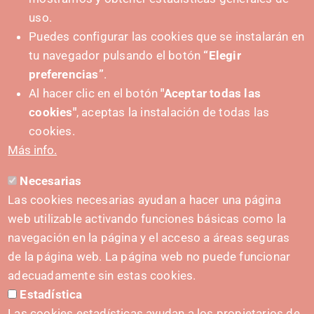
uso.
Puedes configurar las cookies que se instalarán en
tu navegador pulsando el botón
“Elegir
preferencias”
.
Al hacer clic en el botón
"Aceptar todas las
cookies"
, aceptas la instalación de todas las
SUSTATZAILEA
cookies.
Más info.
Necesarias
HARREMANETARAKO
Las cookies necesarias ayudan a hacer una página
hola@irisnavarra.com
web utilizable activando funciones básicas como la
(+34) 628 23 12 32
navegación en la página y el acceso a áreas seguras
C. del Sadar, 31006 Pamplona
de la página web. La página web no puede funcionar
Harremanetarako formularioa
adecuadamente sin estas cookies.
Estadística
Prentsa-kita
Las cookies estadísticas ayudan a los propietarios de