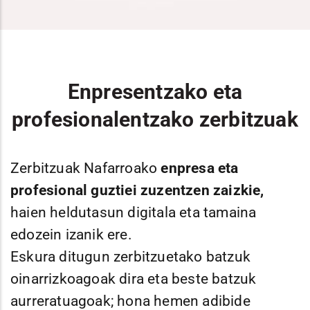
Enpresentzako eta
profesionalentzako zerbitzuak
Zerbitzuak Nafarroako
enpresa eta
profesional guztiei zuzentzen zaizkie,
haien heldutasun digitala eta tamaina
edozein izanik ere.
Eskura ditugun zerbitzuetako batzuk
oinarrizkoagoak dira eta beste batzuk
aurreratuagoak; hona hemen adibide