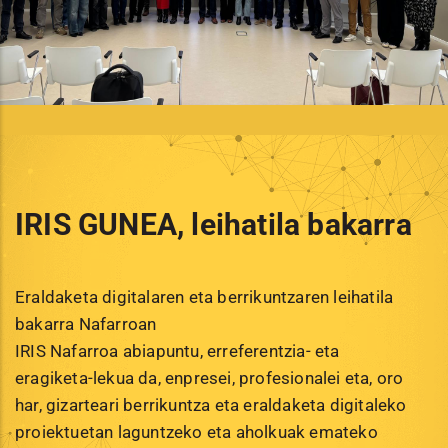
IRIS GUNEA, leihatila bakarra
Eraldaketa digitalaren eta berrikuntzaren leihatila
bakarra Nafarroan
IRIS Nafarroa abiapuntu, erreferentzia- eta
eragiketa-lekua da, enpresei, profesionalei eta, oro
har, gizarteari berrikuntza eta eraldaketa digitaleko
proiektuetan laguntzeko eta aholkuak emateko