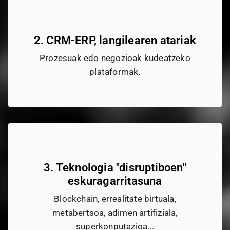
2. CRM-ERP, langilearen atariak
Prozesuak edo negozioak kudeatzeko
plataformak.
3. Teknologia "disruptiboen"
eskuragarritasuna
Blockchain, errealitate birtuala,
metabertsoa, adimen artifiziala,
superkonputazioa...