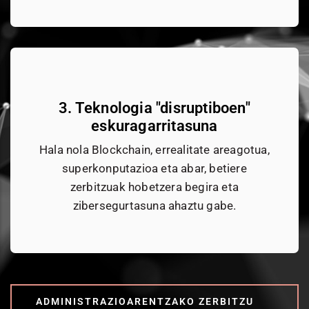
3. Teknologia "disruptiboen"
eskuragarritasuna
Hala nola Blockchain, errealitate areagotua,
superkonputazioa eta abar, betiere
zerbitzuak hobetzera begira eta
zibersegurtasuna ahaztu gabe.
ADMINISTRAZIOARENTZAKO ZERBITZU