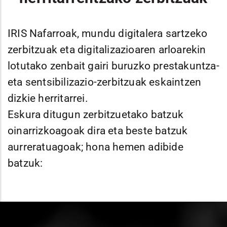
IRIS Nafarroak, mundu digitalera sartzeko
zerbitzuak eta digitalizazioaren arloarekin
lotutako zenbait gairi buruzko prestakuntza-
eta sentsibilizazio-zerbitzuak eskaintzen
dizkie herritarrei.
Eskura ditugun zerbitzuetako batzuk
oinarrizkoagoak dira eta beste batzuk
aurreratuagoak; hona hemen adibide
batzuk: