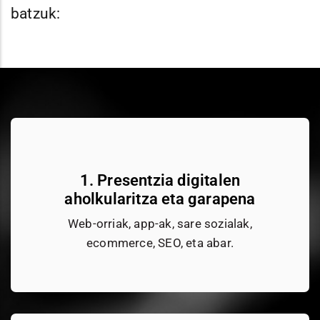
batzuk:
1. Presentzia digitalen
aholkularitza eta garapena
Web-orriak, app-ak, sare sozialak,
ecommerce, SEO, eta abar.