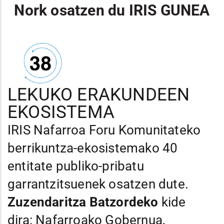
Nork osatzen du IRIS GUNEA
LEKUKO ERAKUNDEEN
EKOSISTEMA
IRIS Nafarroa Foru Komunitateko
berrikuntza-ekosistemako 40
entitate publiko-pribatu
garrantzitsuenek osatzen dute.
Zuzendaritza Batzordeko
kide
dira: Nafarroako Gobernua,