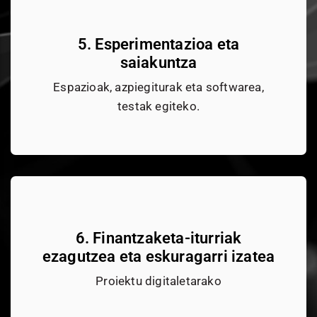
5. Esperimentazioa eta
saiakuntza
Espazioak, azpiegiturak eta softwarea,
testak egiteko.
6. Finantzaketa-iturriak
ezagutzea eta eskuragarri izatea
Proiektu digitaletarako