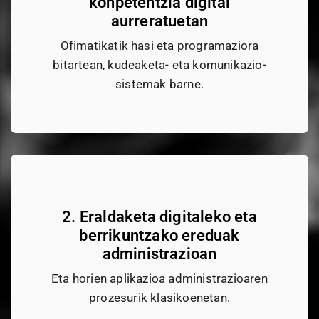
konpetentzia digital
aurreratuetan
Ofimatikatik hasi eta programaziora
bitartean, kudeaketa- eta komunikazio-
sistemak barne.
2. Eraldaketa digitaleko eta
berrikuntzako ereduak
administrazioan
Eta horien aplikazioa administrazioaren
prozesurik klasikoenetan.