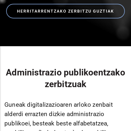
HERRITARRENTZAKO ZERBITZU GUZTIAK
Administrazio publikoentzako
zerbitzuak
Guneak digitalizazioaren arloko zenbait
alderdi errazten dizkie administrazio
publikoei, besteak beste alfabetatzea,