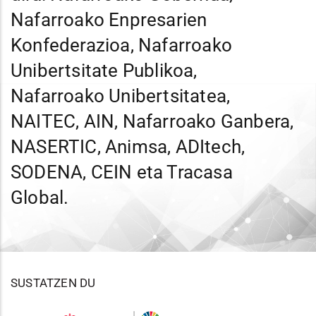
Nafarroako Enpresarien
Konfederazioa, Nafarroako
Unibertsitate Publikoa,
Nafarroako Unibertsitatea,
NAITEC, AIN, Nafarroako Ganbera,
NASERTIC, Animsa, ADItech,
SODENA, CEIN eta Tracasa
Global.
SUSTATZEN DU