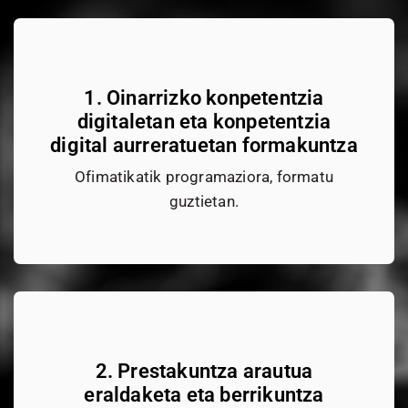
1. Oinarrizko konpetentzia
digitaletan eta konpetentzia
digital aurreratuetan formakuntza
Ofimatikatik programaziora, formatu
guztietan.
2. Prestakuntza arautua
eraldaketa eta berrikuntza