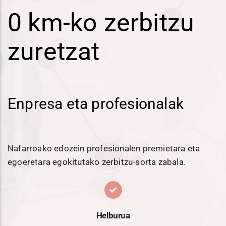
0 km-ko zerbitzu
zuretzat
Enpresa eta profesionalak
Nafarroako edozein profesionalen premietara eta
egoeretara egokitutako zerbitzu-sorta zabala.
Helburua