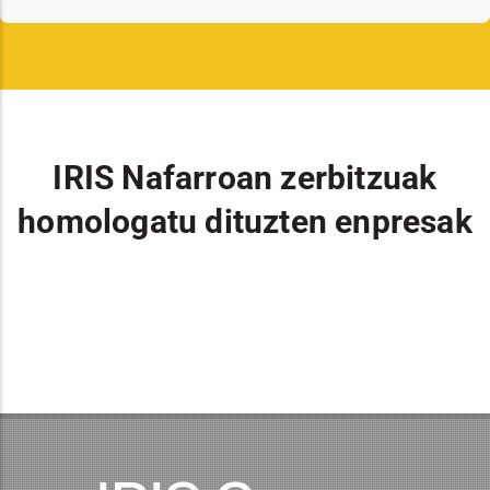
IRIS Nafarroan zerbitzuak
homologatu dituzten enpresak