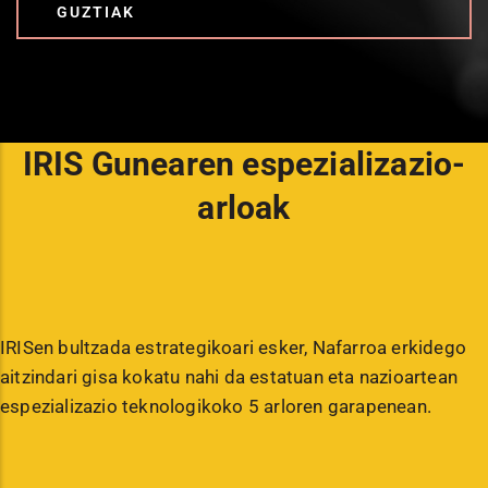
GUZTIAK
IRIS Gunearen espezializazio-
arloak
IRISen bultzada estrategikoari esker, Nafarroa erkidego
aitzindari gisa kokatu nahi da estatuan eta nazioartean
espezializazio teknologikoko 5 arloren garapenean.