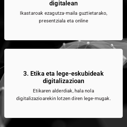
digitalean
Ikastaroak ezagutza-maila guztietarako,
presentziala eta online
3. Etika eta lege-eskubideak
digitalizazioan
Etikaren alderdiak, hala nola
digitalizazioarekin lotzen diren lege-mugak.