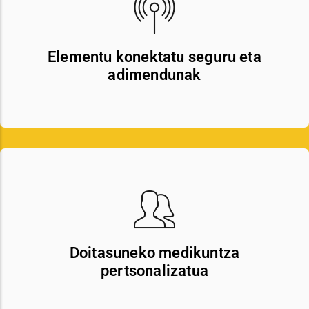
Elementu konektatu seguru eta
adimendunak
Doitasuneko medikuntza
pertsonalizatua