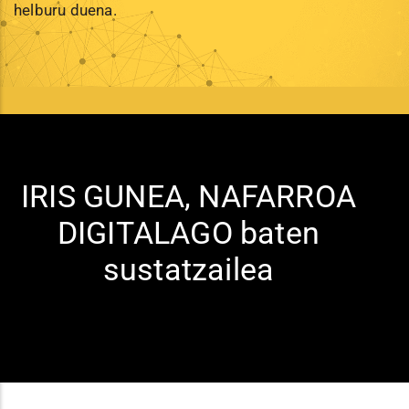
helburu duena.
IRIS GUNEA, NAFARROA
DIGITALAGO baten
sustatzailea