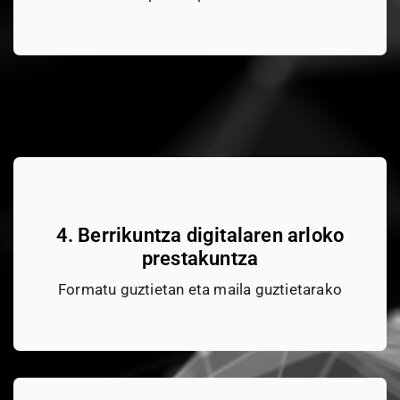
4. Berrikuntza digitalaren arloko
prestakuntza
Formatu guztietan eta maila guztietarako