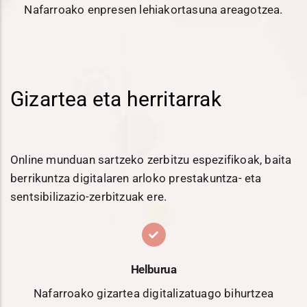
Nafarroako enpresen lehiakortasuna areagotzea.
Gizartea eta herritarrak
Online munduan sartzeko zerbitzu espezifikoak, baita
berrikuntza digitalaren arloko prestakuntza- eta
sentsibilizazio-zerbitzuak ere.
Helburua
Nafarroako gizartea digitalizatuago bihurtzea