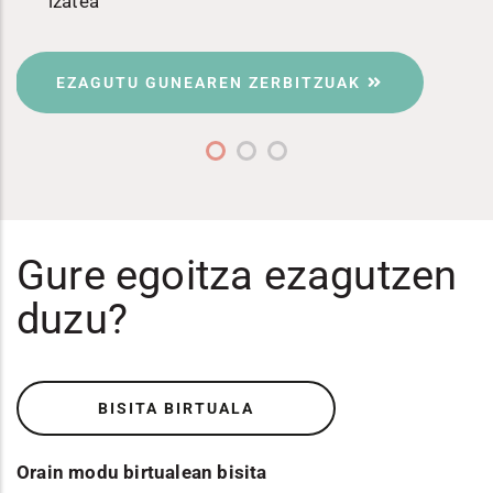
izatea
EZAGUTU GUNEAREN ZERBITZUAK
Gure egoitza ezagutzen
duzu?
BISITA BIRTUALA
Orain modu birtualean bisita