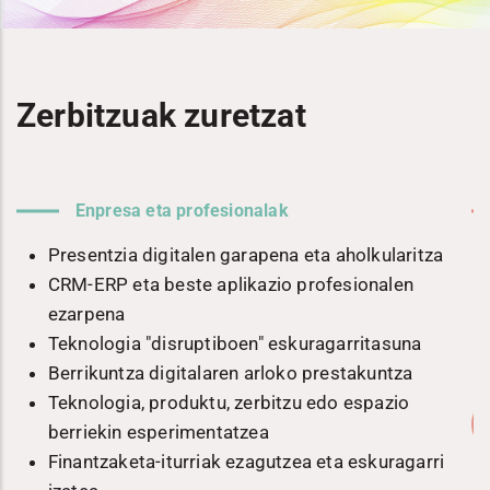
Zerbitzuak zuretzat
Enpresa eta profesionalak
n
Presentzia digitalen garapena eta aholkularitza
CRM-ERP eta beste aplikazio profesionalen
ezarpena
Teknologia "disruptiboen" eskuragarritasuna
Berrikuntza digitalaren arloko prestakuntza
Teknologia, produktu, zerbitzu edo espazio
berriekin esperimentatzea
Finantzaketa-iturriak ezagutzea eta eskuragarri