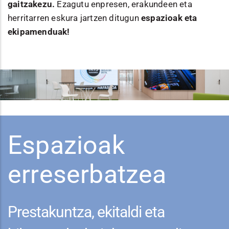
gaitzakezu.
Ezagutu enpresen, erakundeen eta
herritarren eskura jartzen ditugun
espazioak eta
ekipamenduak!
Espazioak
erreserbatzea
Prestakuntza, ekitaldi eta