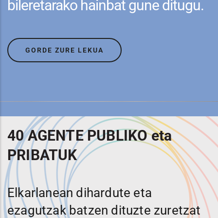
bileretarako hainbat gune ditugu.
GORDE ZURE LEKUA
40 AGENTE PUBLIKO eta
PRIBATUK
Elkarlanean dihardute eta
ezagutzak batzen dituzte zuretzat