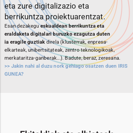
eta zure digitalizazio eta
berrikuntza proiektuarentzat.
Esan dezakegu
eskualdean berrikuntza eta
eraldaketa digitalari buruzko ezagutza duten
ia
eragile guztiak
direla (klusterrak, enpresa-
elkarteak, unibertsitateak, zentro teknologikoak,
merkataritza-ganberak...). Badute, beraz, zeresana.
>> Jakin nahi al duzu nork gehiago osatzen duen IRIS
GUNEA?