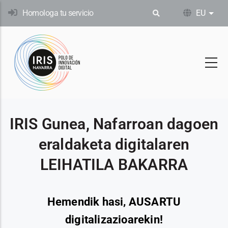
Skip
Homologa tu servicio
EU
Ekin
to
main
content
IRIS Gunea, Nafarroan dagoen
eraldaketa digitalaren
LEIHATILA BAKARRA
Hemendik hasi, AUSARTU
digitalizazioarekin!