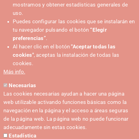
mostramos y obtener estadísticas generales de
uso.
Puedes configurar las cookies que se instalarán en
tu navegador pulsando el botón
“Elegir
preferencias”
.
Al hacer clic en el botón
"Aceptar todas las
cookies"
, aceptas la instalación de todas las
SUSTATZAILEA
cookies.
Más info.
Necesarias
HARREMANETARAKO
Las cookies necesarias ayudan a hacer una página
hola@irisnavarra.com
web utilizable activando funciones básicas como la
(+34) 628 23 12 32
navegación en la página y el acceso a áreas seguras
C. del Sadar, 31006 Pamplona
de la página web. La página web no puede funcionar
Harremanetarako formularioa
adecuadamente sin estas cookies.
Estadística