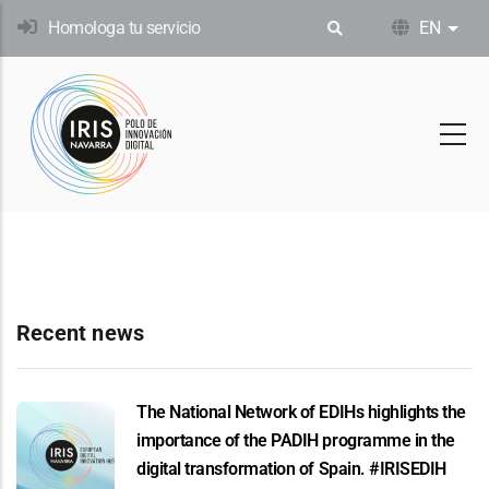
Skip
Homologa tu servicio
EN
List
to
main
content
Recent news
The National Network of EDIHs highlights the
importance of the PADIH programme in the
digital transformation of Spain. #IRISEDIH