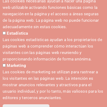
CONTACT
Las cookies necesarias ayudan a hacer una página
hola@irisnavarra.com
web utilizable activando funciones básicas como la
(+34) 628 23 12 32
navegación en la página y el acceso a áreas seguras
C. del Sadar, 31006 Pamplona
de la página web. La página web no puede funcionar
Contact form
adecuadamente sin estas cookies.
Estadística
Press Kit
Las cookies estadísticas ayudan a los propietarios de
páginas web a comprender cómo interactúan los
visitantes con las páginas web reuniendo y
proporcionando información de forma anónima.
INITIATIVES
Marketing
Navarra Cybersecurity Center
Las cookies de marketing se utilizan para rastrear a
Spain Living Lab
los visitantes en las páginas web. La intención es
mostrar anuncios relevantes y atractivos para el
Support for entrepreneurship
usuario individual, y por lo tanto, más valiosos para los
Digital Twins
editores y terceros anunciantes.