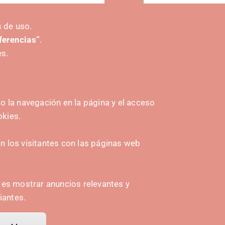
er más eventos
 de uso.
eferencias”
.
es.
 la navegación en la página y el acceso
okies.
HASIERA EMATEA
Navarra Cybersecurity Center
 los visitantes con las páginas web
amplona
Spain Living Lab
ioa
Ekintzailetza babestea
n es mostrar anuncios relevantes y
iantes.
Biki digitalak