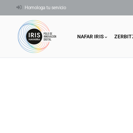
Skip
Homologa tu servicio
to
main
content
Main
NAFAR IRIS
ZERBIT
navigation