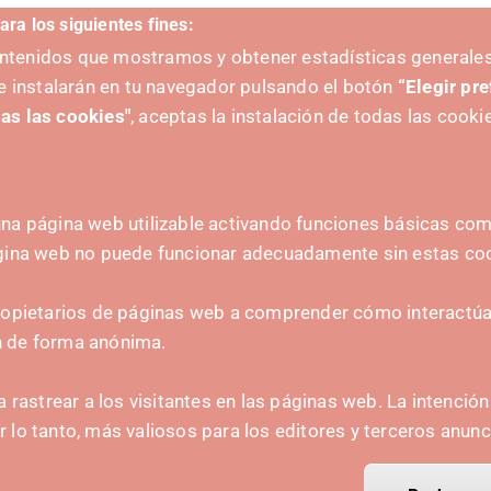
ara los siguientes fines:
V
contenidos que mostramos y obtener estadísticas generales
e instalarán en tu navegador pulsando el botón
“Elegir pr
as las cookies"
, aceptas la instalación de todas las cooki
na página web utilizable activando funciones básicas como
ágina web no puede funcionar adecuadamente sin estas co
ZAILEA
HARREMANETARAKO
hola@irisnavarra.com
ropietarios de páginas web a comprender cómo interactúan
(+34) 628 23 12 32
n de forma anónima.
C. del Sadar, 31006 P
Harremanetarako formular
a rastrear a los visitantes en las páginas web. La intenció
or lo tanto, más valiosos para los editores y terceros anunc
Prentsa-kita