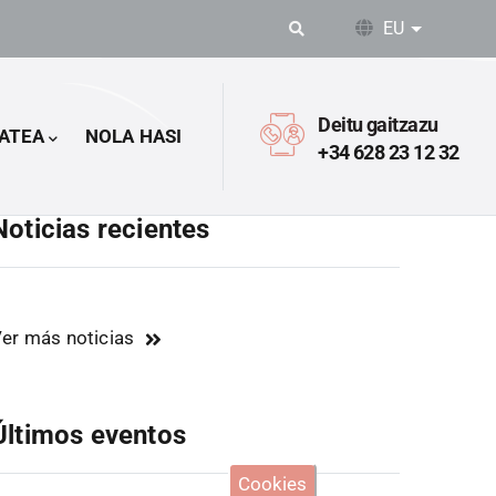
EU
Ekintza o
Deitu gaitzazu
ATEA
NOLA HASI
+34 628 23 12 32
Noticias recientes
er más noticias
Últimos eventos
Cookies