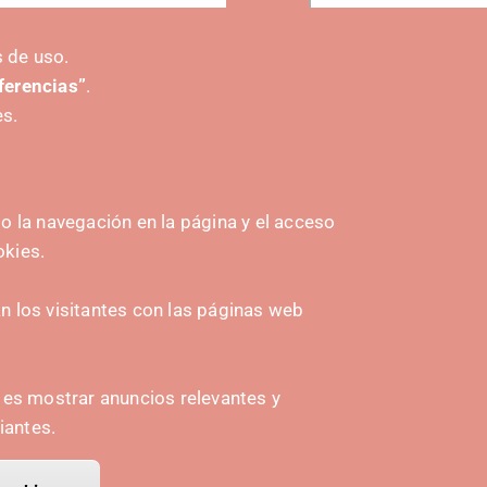
 de uso.
eferencias”
.
es.
 la navegación en la página y el acceso
okies.
HASIERA EMATEA
Navarra Cybersecurity Center
 los visitantes con las páginas web
amplona
Spain Living Lab
ioa
Ekintzailetza babestea
n es mostrar anuncios relevantes y
Biki digitalak
iantes.