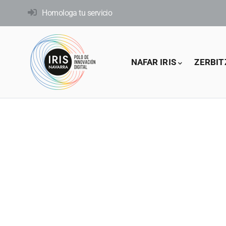
Skip
Homologa tu servicio
to
main
content
Main
NAFAR IRIS
ZERBIT
navigation