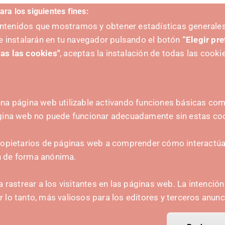
ara los siguientes fines:
contenidos que mostramos y obtener estadísticas generales
e instalarán en tu navegador pulsando el botón
“Elegir pr
as las cookies"
, aceptas la instalación de todas las cooki
na página web utilizable activando funciones básicas como
ZAILEA
HARREMANETARAKO
ágina web no puede funcionar adecuadamente sin estas co
hola@irisnavarra.com
(+34) 628 23 12 32
ropietarios de páginas web a comprender cómo interactúan
C. del Sadar, 31006 P
n de forma anónima.
Harremanetarako formular
a rastrear a los visitantes en las páginas web. La intenció
Prentsa-kita
or lo tanto, más valiosos para los editores y terceros anunc