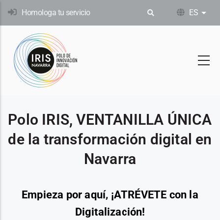
Pasar
Homologa tu servicio
ES
List
al
contenido
principal
Polo IRIS, VENTANILLA ÚNICA
de la transformación digital en
Navarra
Empieza por aquí, ¡ATRÉVETE con la
Digitalización!