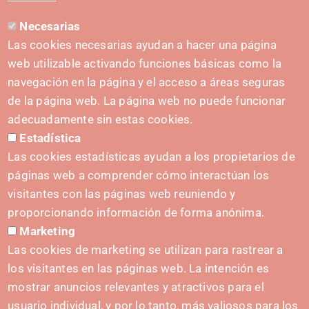
Necesarias
CONTACTO
Las cookies necesarias ayudan a hacer una página
hola@irisnavarra.com
web utilizable activando funciones básicas como la
(+34) 628 23 12 32
navegación en la página y el acceso a áreas seguras
C. del Sadar, 31006 Pamplona
de la página web. La página web no puede funcionar
Formulario de contacto
adecuadamente sin estas cookies.
Estadística
Kit de prensa
Las cookies estadísticas ayudan a los propietarios de
páginas web a comprender cómo interactúan los
visitantes con las páginas web reuniendo y
proporcionando información de forma anónima.
INICIATIVAS
Marketing
Navarra Cybersecurity Center
Las cookies de marketing se utilizan para rastrear a
Spain Living Lab
los visitantes en las páginas web. La intención es
mostrar anuncios relevantes y atractivos para el
Apoyo al Emprendimiento
usuario individual, y por lo tanto, más valiosos para los