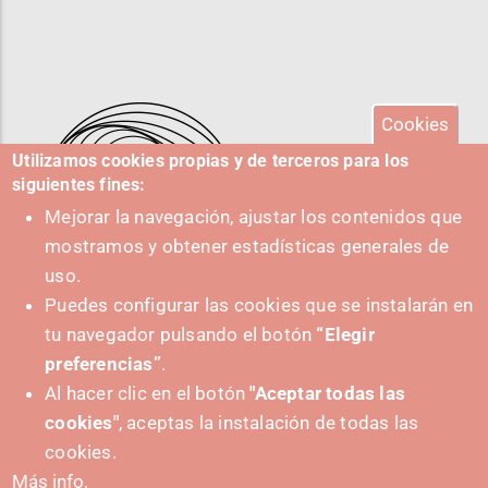
Cookies
Utilizamos cookies propias y de terceros para los
siguientes fines:
Mejorar la navegación, ajustar los contenidos que
mostramos y obtener estadísticas generales de
uso.
Puedes configurar las cookies que se instalarán en
tu navegador pulsando el botón
“Elegir
IMPULSA
preferencias”
.
Al hacer clic en el botón
"Aceptar todas las
cookies"
, aceptas la instalación de todas las
cookies.
Más info.