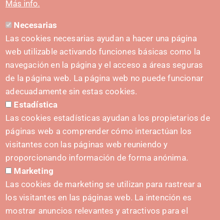
Más info.
Necesarias
CONTACTO
Las cookies necesarias ayudan a hacer una página
hola@irisnavarra.com
web utilizable activando funciones básicas como la
(+34) 628 23 12 32
navegación en la página y el acceso a áreas seguras
C. del Sadar, 31006 Pamplona
de la página web. La página web no puede funcionar
Formulario de contacto
adecuadamente sin estas cookies.
Estadística
Kit de prensa
Las cookies estadísticas ayudan a los propietarios de
páginas web a comprender cómo interactúan los
visitantes con las páginas web reuniendo y
proporcionando información de forma anónima.
INICIATIVAS
Marketing
Navarra Cybersecurity Center
Las cookies de marketing se utilizan para rastrear a
Spain Living Lab
los visitantes en las páginas web. La intención es
mostrar anuncios relevantes y atractivos para el
Apoyo al Emprendimiento