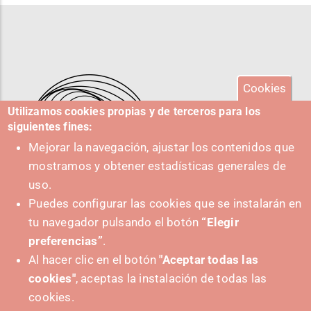
Cookies
Utilizamos cookies propias y de terceros para los
siguientes fines:
Mejorar la navegación, ajustar los contenidos que
mostramos y obtener estadísticas generales de
uso.
Puedes configurar las cookies que se instalarán en
tu navegador pulsando el botón
“Elegir
IMPULSA
preferencias”
.
Al hacer clic en el botón
"Aceptar todas las
cookies"
, aceptas la instalación de todas las
cookies.