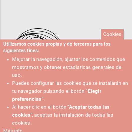
Cookies
Utilizamos cookies propias y de terceros para los
siguientes fines:
Mejorar la navegación, ajustar los contenidos que
mostramos y obtener estadísticas generales de
uso.
Puedes configurar las cookies que se instalarán en
tu navegador pulsando el botón
“Elegir
IMPULSA
preferencias”
.
Al hacer clic en el botón
"Aceptar todas las
cookies"
, aceptas la instalación de todas las
cookies.
Más info.