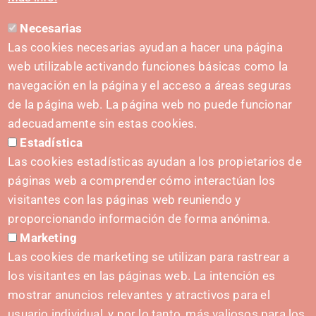
Necesarias
CONTACTO
Las cookies necesarias ayudan a hacer una página
hola@irisnavarra.com
web utilizable activando funciones básicas como la
(+34) 628 23 12 32
navegación en la página y el acceso a áreas seguras
C. del Sadar, 31006 Pamplona
de la página web. La página web no puede funcionar
Formulario de contacto
adecuadamente sin estas cookies.
Estadística
Kit de prensa
Las cookies estadísticas ayudan a los propietarios de
páginas web a comprender cómo interactúan los
visitantes con las páginas web reuniendo y
proporcionando información de forma anónima.
INICIATIVAS
Marketing
Navarra Cybersecurity Center
Las cookies de marketing se utilizan para rastrear a
Spain Living Lab
los visitantes en las páginas web. La intención es
mostrar anuncios relevantes y atractivos para el
Apoyo al Emprendimiento
usuario individual, y por lo tanto, más valiosos para los