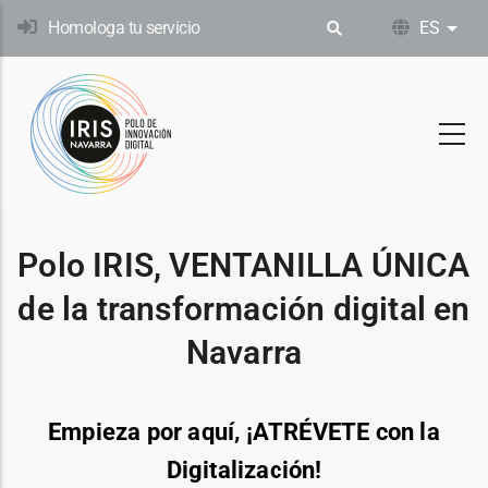
Pasar
Homologa tu servicio
ES
List
al
contenido
principal
Polo IRIS, VENTANILLA ÚNICA
de la transformación digital en
Navarra
Empieza por aquí, ¡ATRÉVETE con la
Digitalización!