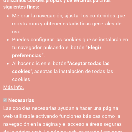
Utilizamos cookies propias y de terceros para los
siguientes fines:
Mejorar la navegación, ajustar los contenidos que
mostramos y obtener estadísticas generales de
uso.
Puedes configurar las cookies que se instalarán en
tu navegador pulsando el botón
“Elegir
IMPULSA
preferencias”
.
Al hacer clic en el botón
"Aceptar todas las
cookies"
, aceptas la instalación de todas las
cookies.
Más info.
Necesarias
CONTACTO
Las cookies necesarias ayudan a hacer una página
hola@irisnavarra.com
web utilizable activando funciones básicas como la
(+34) 628 23 12 32
navegación en la página y el acceso a áreas seguras
C. del Sadar, 31006 Pamplona