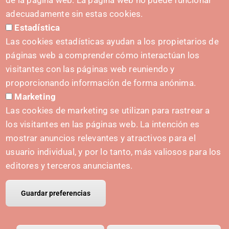
de la página web. La página web no puede funcionar
Formulario de contacto
adecuadamente sin estas cookies.
Estadística
Kit de prensa
Las cookies estadísticas ayudan a los propietarios de
páginas web a comprender cómo interactúan los
visitantes con las páginas web reuniendo y
proporcionando información de forma anónima.
INICIATIVAS
Marketing
Navarra Cybersecurity Center
Las cookies de marketing se utilizan para rastrear a
Spain Living Lab
los visitantes en las páginas web. La intención es
mostrar anuncios relevantes y atractivos para el
Apoyo al Emprendimiento
usuario individual, y por lo tanto, más valiosos para los
Gemelos digitales
editores y terceros anunciantes.
Guardar preferencias
© Copyright Polo IRIS.
Aviso legal