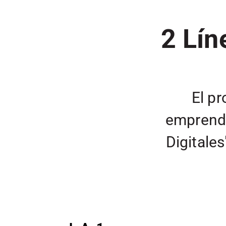
2 Lín
El p
emprendi
Digitales