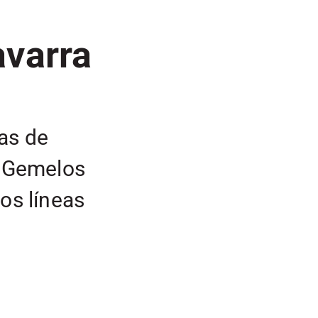
avarra
as de
n Gemelos
dos líneas