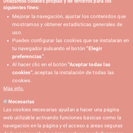
Utilizamos cookies propias y de terceros para los
siguientes fines:
Mejorar la navegación, ajustar los contenidos que
mostramos y obtener estadísticas generales de
uso.
Puedes configurar las cookies que se instalarán en
tu navegador pulsando el botón
“Elegir
IMPULSA
preferencias”
.
Al hacer clic en el botón
"Aceptar todas las
cookies"
, aceptas la instalación de todas las
cookies.
Más info.
Necesarias
CONTACTO
Las cookies necesarias ayudan a hacer una página
hola@irisnavarra.com
web utilizable activando funciones básicas como la
(+34) 628 23 12 32
navegación en la página y el acceso a áreas seguras
C. del Sadar, 31006 Pamplona