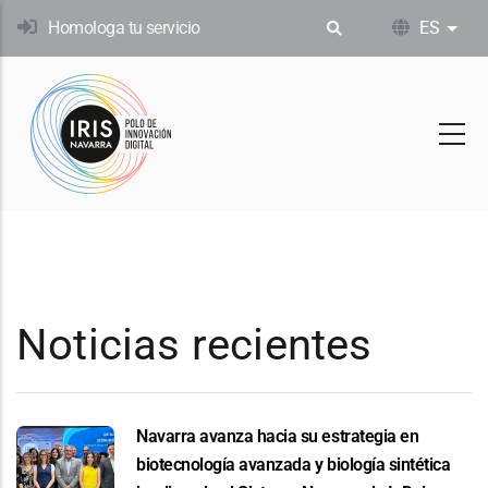
Pasar
Homologa tu servicio
ES
List
al
contenido
principal
Noticias recientes
Navarra avanza hacia su estrategia en
biotecnología avanzada y biología sintética