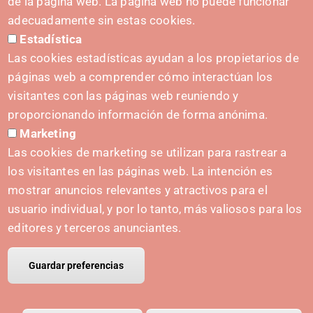
de la página web. La página web no puede funcionar
Formulario de contacto
adecuadamente sin estas cookies.
Estadística
Kit de prensa
Las cookies estadísticas ayudan a los propietarios de
páginas web a comprender cómo interactúan los
visitantes con las páginas web reuniendo y
proporcionando información de forma anónima.
INICIATIVAS
Marketing
Navarra Cybersecurity Center
Las cookies de marketing se utilizan para rastrear a
Spain Living Lab
los visitantes en las páginas web. La intención es
mostrar anuncios relevantes y atractivos para el
Apoyo al Emprendimiento
usuario individual, y por lo tanto, más valiosos para los
Gemelos digitales
editores y terceros anunciantes.
Guardar preferencias
© Copyright Polo IRIS.
Aviso legal