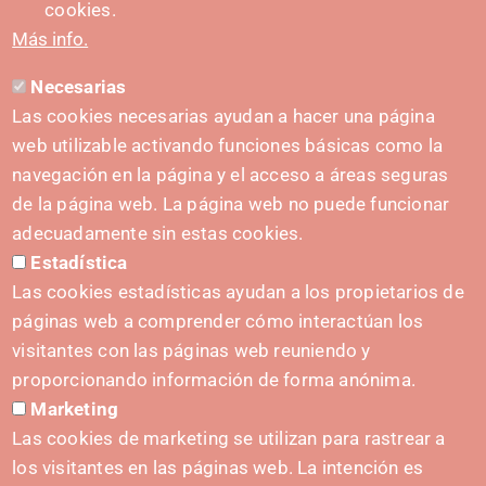
cookies.
Más info.
Necesarias
CONTACTO
Las cookies necesarias ayudan a hacer una página
hola@irisnavarra.com
web utilizable activando funciones básicas como la
(+34) 628 23 12 32
navegación en la página y el acceso a áreas seguras
C. del Sadar, 31006 Pamplona
de la página web. La página web no puede funcionar
Formulario de contacto
adecuadamente sin estas cookies.
Estadística
Kit de prensa
Las cookies estadísticas ayudan a los propietarios de
páginas web a comprender cómo interactúan los
visitantes con las páginas web reuniendo y
proporcionando información de forma anónima.
INICIATIVAS
Marketing
Navarra Cybersecurity Center
Las cookies de marketing se utilizan para rastrear a
Spain Living Lab
los visitantes en las páginas web. La intención es