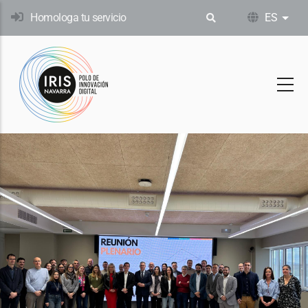
Pasar
Homologa tu servicio
ES
List
al
contenido
principal