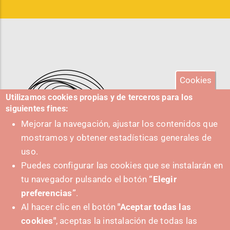
Cookies
Utilizamos cookies propias y de terceros para los
siguientes fines:
Mejorar la navegación, ajustar los contenidos que
mostramos y obtener estadísticas generales de
uso.
Puedes configurar las cookies que se instalarán en
tu navegador pulsando el botón
“Elegir
IMPULSA
preferencias”
.
Al hacer clic en el botón
"Aceptar todas las
cookies"
, aceptas la instalación de todas las