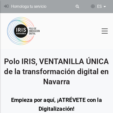
Pasar
Homologa tu servicio
ES
List
al
contenido
principal
Polo IRIS, VENTANILLA ÚNICA
de la transformación digital en
Navarra
Empieza por aquí, ¡ATRÉVETE con la
Digitalización!