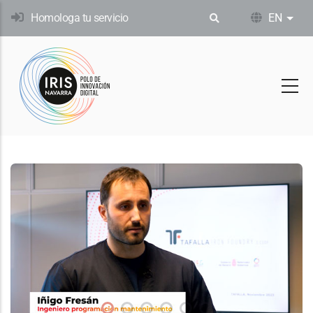
Skip
Homologa tu servicio
EN
List
to
main
content