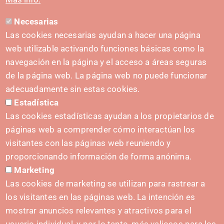
Necesarias
CONTACT
Las cookies necesarias ayudan a hacer una página
hola@irisnavarra.com
web utilizable activando funciones básicas como la
(+34) 628 23 12 32
navegación en la página y el acceso a áreas seguras
C. del Sadar, 31006 Pamplona
de la página web. La página web no puede funcionar
Contact form
adecuadamente sin estas cookies.
Estadística
Press Kit
Las cookies estadísticas ayudan a los propietarios de
páginas web a comprender cómo interactúan los
visitantes con las páginas web reuniendo y
proporcionando información de forma anónima.
INITIATIVES
Marketing
Navarra Cybersecurity Center
Las cookies de marketing se utilizan para rastrear a
Spain Living Lab
los visitantes en las páginas web. La intención es
mostrar anuncios relevantes y atractivos para el
Support for entrepreneurship