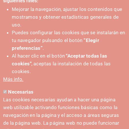
siguientes fines:
Mejorar la navegación, ajustar los contenidos que
mostramos y obtener estadísticas generales de
uso.
Puedes configurar las cookies que se instalarán en
tu navegador pulsando el botón
“Elegir
preferencias”
.
Al hacer clic en el botón
"Aceptar todas las
cookies"
, aceptas la instalación de todas las
SUSTATZAILEA
cookies.
Más info.
Necesarias
HARREMANETARAKO
Las cookies necesarias ayudan a hacer una página
hola@irisnavarra.com
web utilizable activando funciones básicas como la
(+34) 628 23 12 32
navegación en la página y el acceso a áreas seguras
C. del Sadar, 31006 Pamplona
de la página web. La página web no puede funcionar
Harremanetarako formularioa