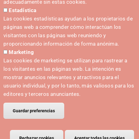
adecuadamente sin estas cookies.
Estadística
Prentsa-kita
Las cookies estadísticas ayudan a los propietarios de
páginas web a comprender cómo interactúan los
visitantes con las páginas web reuniendo y
proporcionando información de forma anónima.
HASIERA EMATEA
Marketing
Navarra Cybersecurity Center
Las cookies de marketing se utilizan para rastrear a
Spain Living Lab
los visitantes en las páginas web. La intención es
mostrar anuncios relevantes y atractivos para el
Ekintzailetza babestea
usuario individual, y por lo tanto, más valiosos para los
Biki digitalak
editores y terceros anunciantes.
Guardar preferencias
© Copyright Polo IRIS.
Aviso legal
Política de privacidad
Política de cookies
Rechazar cookies
Retirar el consentimiento
Aceptar todas las cookies