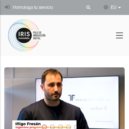
Skip
Homologa tu servicio
EU
Ekin
to
main
content