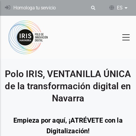
Pasar
Homologa tu servicio
ES
List
al
contenido
principal
Polo IRIS, VENTANILLA ÚNICA
de la transformación digital en
Navarra
Empieza por aquí, ¡ATRÉVETE con la
Digitalización!