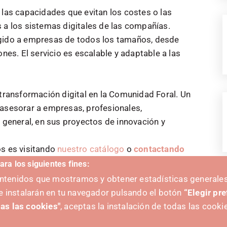
a las capacidades que evitan los costes o las
 a los sistemas digitales de las compañías.
igido a empresas de todos los tamaños, desde
s. El servicio es escalable y adaptable a las
 transformación digital en la Comunidad Foral. Un
 asesorar a empresas, profesionales,
n general, en sus proyectos de innovación y
os es visitando
nuestro catálogo
o
contactando
ara los siguientes fines:
contenidos que mostramos y obtener estadísticas generales
V
e instalarán en tu navegador pulsando el botón
“Elegir pr
as las cookies"
, aceptas la instalación de todas las cooki