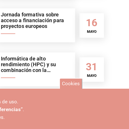
Jornada formativa sobre
16
acceso a financiación para
proyectos europeos
MAYO
Informática de alto
31
rendimiento (HPC) y su
combinación con la
inteligencia artificial (IA).
MAYO
Sector automoción
Cookies
 de uso.
er más eventos
eferencias”
.
es.