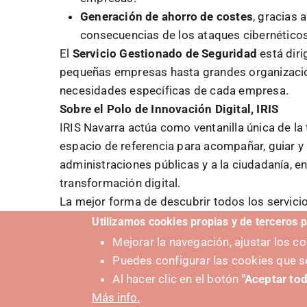
Generación de ahorro de costes
, gracias 
consecuencias de los ataques cibernéticos
El
Servicio Gestionado de Seguridad
está dir
pequeñas empresas hasta grandes organizacione
necesidades específicas de cada empresa.
Sobre el Polo de Innovación Digital, IRIS
IRIS Navarra actúa como ventanilla única de la
espacio de referencia para acompañar, guiar y
administraciones públicas y a la ciudadanía, e
transformación digital.
La mejor forma de descubrir todos los servici
directamente con el equipo del Polo.
Utilizamos cookies propias y de terceros p
Mejorar la navegación, ajustar los 
Puedes configurar las cookies que s
Al hacer clic en el botón
"Aceptar tod
Más info.