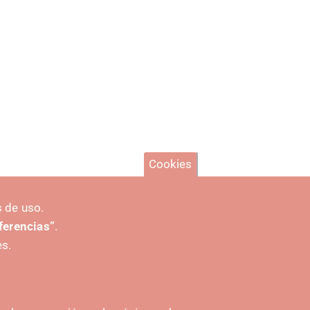
Cookies
 de uso.
eferencias”
.
es.