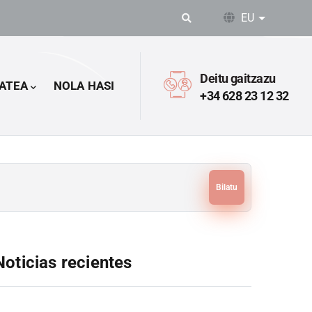
EU
Ekintza o
Deitu gaitzazu
ATEA
NOLA HASI
+34 628 23 12 32
ilatu
Noticias recientes