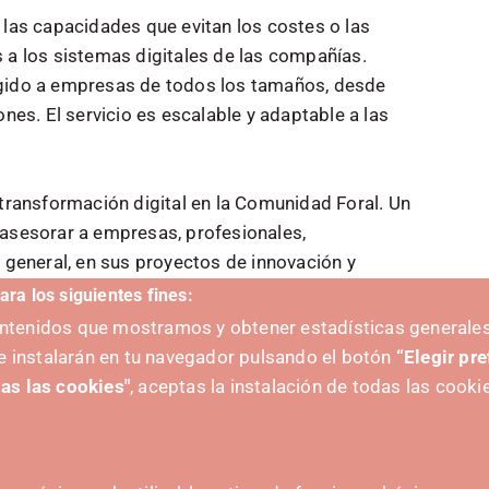
a las capacidades que evitan los costes o las
 a los sistemas digitales de las compañías.
igido a empresas de todos los tamaños, desde
s. El servicio es escalable y adaptable a las
 transformación digital en la Comunidad Foral. Un
 asesorar a empresas, profesionales,
n general, en sus proyectos de innovación y
ara los siguientes fines:
os es visitando
nuestro catálogo
o
contactando
contenidos que mostramos y obtener estadísticas generales
e instalarán en tu navegador pulsando el botón
“Elegir pr
as las cookies"
, aceptas la instalación de todas las cooki