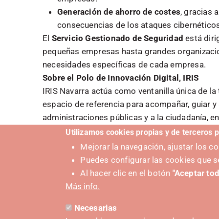
Generación de ahorro de costes
, gracias 
consecuencias de los ataques cibernéticos
El
Servicio Gestionado de Seguridad
está dir
pequeñas empresas hasta grandes organizacione
necesidades específicas de cada empresa.
Sobre el Polo de Innovación Digital, IRIS
IRIS Navarra actúa como ventanilla única de la
espacio de referencia para acompañar, guiar y
administraciones públicas y a la ciudadanía, e
transformación digital.
Utilizamos cookies propias y de terceros p
La mejor forma de descubrir todos los servici
Mejorar la navegación, ajustar los 
directamente con el equipo del Polo.
Puedes configurar las cookies que s
Al hacer clic en el botón
"Aceptar tod
Más info.
Necesarias