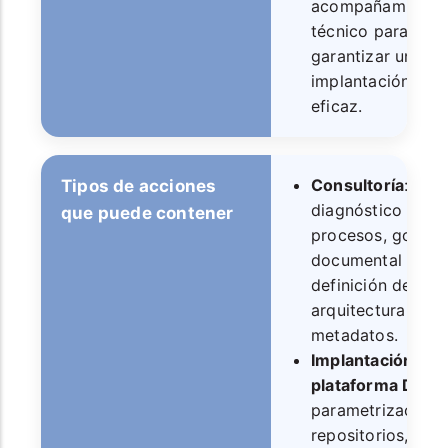
acompañamiento
técnico para
garantizar una
implantación
eficaz.
Consultoría
:
Tipos de acciones
diagnóstico de
que puede contener
procesos, gobier
documental y
definición de
arquitectura y
metadatos.
Implantación de
plataforma DMS
:
parametrización 
repositorios,