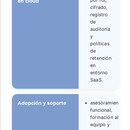
por rol,
en cloud
cifrado,
registro
de
auditoría
y
políticas
de
retención
en
entorno
SaaS.
asesoramiento
Adopción y soporte
funcional,
formación al
equipo y