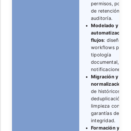
permisos, polític
de retención y
auditoría.
Modelado y
automatización 
flujos
: diseño de
workflows por ár
tipología
documental,
notificaciones y 
Migración y
normalización
: c
de históricos,
deduplicación y
limpieza con
garantías de
integridad.
Formación y