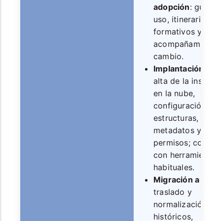
adopción
: guías 
uso, itinerarios
formativos y
acompañamiento 
cambio.
Implantación Saa
alta de la instanc
en la nube,
configuración de
estructuras,
metadatos y
permisos; conexi
con herramientas
habituales.
Migración a la n
traslado y
normalización de
históricos,