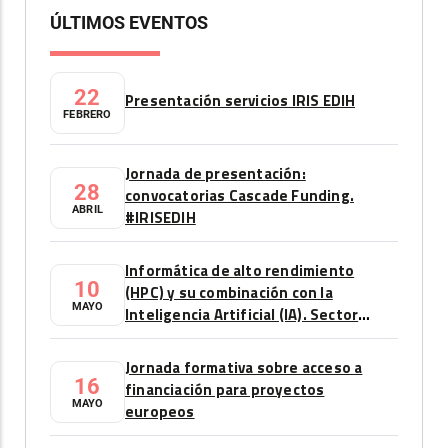
ÚLTIMOS EVENTOS
22
Presentación servicios IRIS EDIH
FEBRERO
Jornada de presentación:
28
convocatorias Cascade Funding.
ABRIL
#IRISEDIH
Informática de alto rendimiento
10
(HPC) y su combinación con la
MAYO
Inteligencia Artificial (IA). Sector
automoción
Jornada formativa sobre acceso a
16
financiación para proyectos
MAYO
europeos