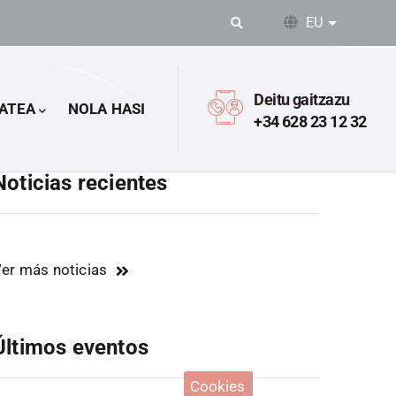
EU
Ekintza o
Deitu gaitzazu
ATEA
NOLA HASI
+34 628 23 12 32
Noticias recientes
er más noticias
Últimos eventos
Cookies