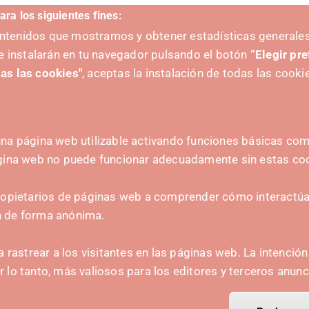
ara los siguientes fines:
V
contenidos que mostramos y obtener estadísticas generales
e instalarán en tu navegador pulsando el botón
“Elegir pr
as las cookies"
, aceptas la instalación de todas las cooki
na página web utilizable activando funciones básicas como
ágina web no puede funcionar adecuadamente sin estas co
ZAILEA
HARREMANETARAKO
hola@irisnavarra.com
ropietarios de páginas web a comprender cómo interactúan
(+34) 628 23 12 32
n de forma anónima.
C. del Sadar, 31006 P
Harremanetarako formular
a rastrear a los visitantes en las páginas web. La intenció
or lo tanto, más valiosos para los editores y terceros anunc
Prentsa-kita