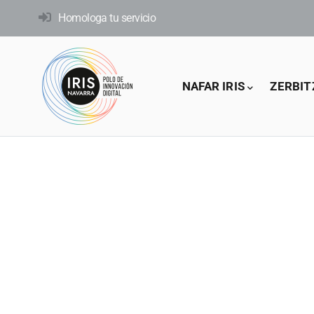
Skip
Homologa tu servicio
to
main
content
Main
NAFAR IRIS
ZERBIT
navigation