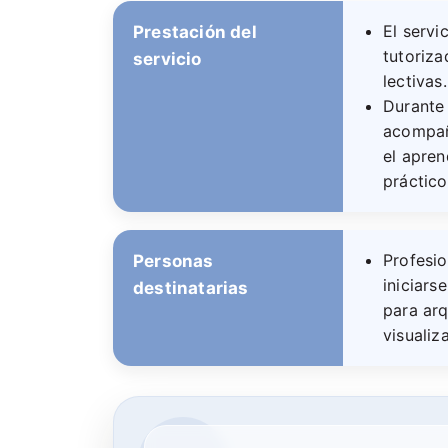
El servi
Prestación del
tutoriza
servicio
lectivas.
Durante
acompaña
el apren
práctico
Profesi
Personas
iniciars
destinatarias
para arq
visualiz