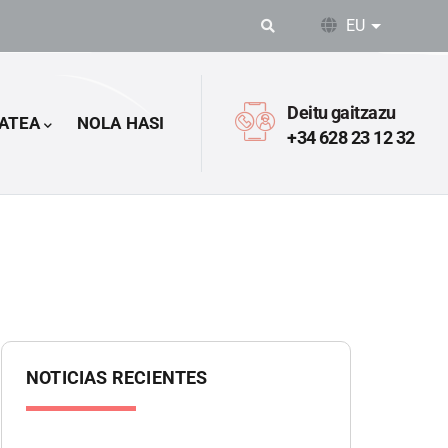
EU
Ekintza o
Deitu gaitzazu
ATEA
NOLA HASI
+34 628 23 12 32
NOTICIAS RECIENTES