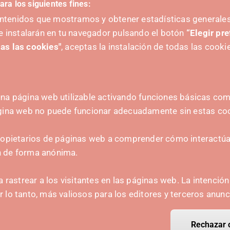
ara los siguientes fines:
contenidos que mostramos y obtener estadísticas generales
e instalarán en tu navegador pulsando el botón
“Elegir pr
as las cookies"
, aceptas la instalación de todas las cooki
na página web utilizable activando funciones básicas como
ágina web no puede funcionar adecuadamente sin estas co
ZAILEA
HARREMANETARAKO
ropietarios de páginas web a comprender cómo interactúan
hola@irisnavarra.com
n de forma anónima.
(+34) 628 23 12 32
C. del Sadar, 31006 P
a rastrear a los visitantes en las páginas web. La intenció
Harremanetarako formular
or lo tanto, más valiosos para los editores y terceros anunc
Prentsa-kita
Rechazar 
Retirar el