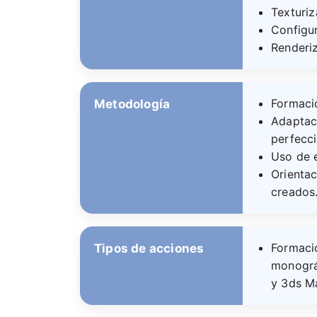
Texturiz
Configur
Renderi
Formació
Metodología
Adaptaci
perfecc
Uso de e
Orientac
creados
Formaci
Tipos de acciones
monográ
y 3ds M