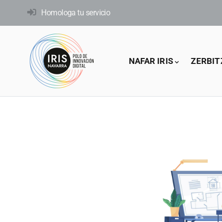
Skip
Homologa tu servicio
to
main
content
Main
NAFAR IRIS
ZERBIT
navigation