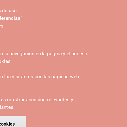
 de uso.
eferencias”
.
es.
 la navegación en la página y el acceso
okies.
HASIERA EMATEA
 los visitantes con las páginas web
Navarra Cybersecurity Center
amplona
Spain Living Lab
n es mostrar anuncios relevantes y
ioa
Ekintzailetza babestea
iantes.
Biki digitalak
cookies
 consentimiento