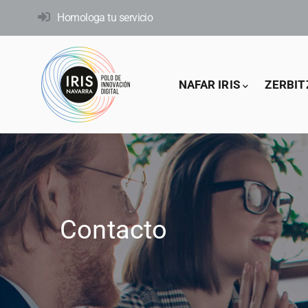
Skip
Homologa tu servicio
to
main
content
Main
NAFAR IRIS
ZERBIT
navigation
Contacto