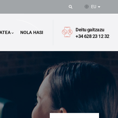
EU
Ekintza o
Deitu gaitzazu
ATEA
NOLA HASI
+34 628 23 12 32