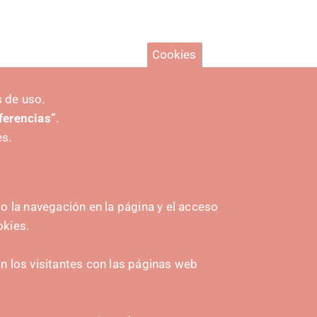
Cookies
 de uso.
eferencias”
.
es.
 la navegación en la página y el acceso
okies.
HASIERA EMATEA
 los visitantes con las páginas web
Navarra Cybersecurity Center
amplona
Spain Living Lab