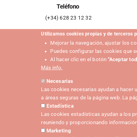
Teléfono
(+34) 628 23 12 32
Utilizamos cookies propias y de terceros p
Mejorar la navegación, ajustar los 
Puedes configurar las cookies que s
Al hacer clic en el botón
"Aceptar tod
Más info.
Necesarias
Las cookies necesarias ayudan a hacer u
a áreas seguras de la página web. La p
Estadística
SUSTAT
Las cookies estadísticas ayudan a los p
reuniendo y proporcionando informació
Marketing