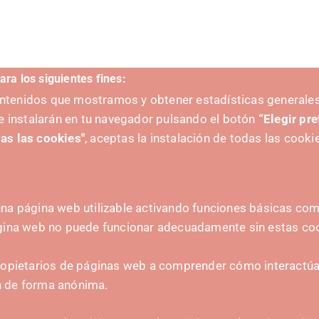
ara los siguientes fines:
contenidos que mostramos y obtener estadísticas generales
e instalarán en tu navegador pulsando el botón
“Elegir pr
as las cookies"
, aceptas la instalación de todas las cooki
na página web utilizable activando funciones básicas como
ágina web no puede funcionar adecuadamente sin estas co
ZAILEA
HARREMANETARAKO
ropietarios de páginas web a comprender cómo interactúan
hola@irisnavarra.com
n de forma anónima.
(+34) 628 23 12 32
C. del Sadar, 31006 P