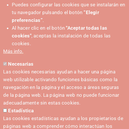
Puedes configurar las cookies que se instalarán en
tu navegador pulsando el botón
“Elegir
preferencias”
.
Al hacer clic en el botón
"Aceptar todas las
cookies"
, aceptas la instalación de todas las
PUSHED FORWARD BY:
cookies.
Más info.
Necesarias
CONTACT
Las cookies necesarias ayudan a hacer una página
hola@irisnavarra.com
web utilizable activando funciones básicas como la
(+34) 628 23 12 32
navegación en la página y el acceso a áreas seguras
C. del Sadar, 31006 Pamplona
de la página web. La página web no puede funcionar
Contact form
adecuadamente sin estas cookies.
Estadística
Press Kit
Las cookies estadísticas ayudan a los propietarios de
páginas web a comprender cómo interactúan los