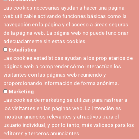
HARREMANETARAKO
Las cookies necesarias ayudan a hacer una página
hola@irisnavarra.com
web utilizable activando funciones básicas como la
(+34) 628 23 12 32
navegación en la página y el acceso a áreas seguras
C. del Sadar, 31006 Pamplona
de la página web. La página web no puede funcionar
Harremanetarako formularioa
adecuadamente sin estas cookies.
Estadística
Prentsa-kita
Las cookies estadísticas ayudan a los propietarios de
páginas web a comprender cómo interactúan los
visitantes con las páginas web reuniendo y
proporcionando información de forma anónima.
HASIERA EMATEA
Marketing
Navarra Cybersecurity Center
Las cookies de marketing se utilizan para rastrear a
Spain Living Lab
los visitantes en las páginas web. La intención es
mostrar anuncios relevantes y atractivos para el
Ekintzailetza babestea
usuario individual, y por lo tanto, más valiosos para los
Biki digitalak
editores y terceros anunciantes.