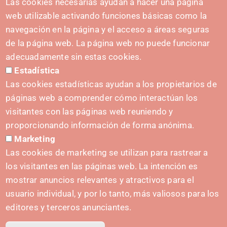
CONTACT
Las cookies necesarias ayudan a hacer una página
hola@irisnavarra.com
web utilizable activando funciones básicas como la
(+34) 628 23 12 32
navegación en la página y el acceso a áreas seguras
C. del Sadar, 31006 Pamplona
de la página web. La página web no puede funcionar
Contact form
adecuadamente sin estas cookies.
Estadística
Press Kit
Las cookies estadísticas ayudan a los propietarios de
páginas web a comprender cómo interactúan los
visitantes con las páginas web reuniendo y
proporcionando información de forma anónima.
INITIATIVES
Marketing
Navarra Cybersecurity Center
Las cookies de marketing se utilizan para rastrear a
Spain Living Lab
los visitantes en las páginas web. La intención es
mostrar anuncios relevantes y atractivos para el
Support for entrepreneurship
usuario individual, y por lo tanto, más valiosos para los
Digital Twins
editores y terceros anunciantes.