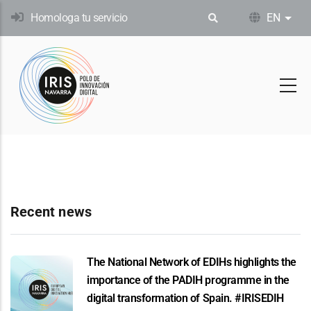
Skip
Homologa tu servicio
EN
List
to
main
content
Recent news
The National Network of EDIHs highlights the
importance of the PADIH programme in the
digital transformation of Spain. #IRISEDIH