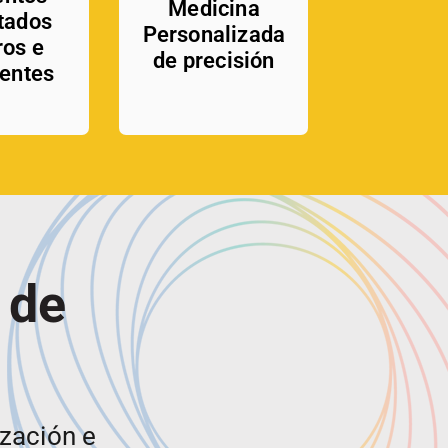
Medicina
tados
Personalizada
ros e
de precisión
gentes
 de
ización e