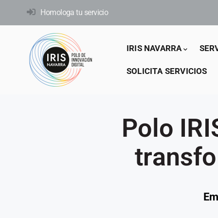
Pasar
Homologa tu servicio
al
contenido
Main
principal
IRIS NAVARRA
SER
navigation
SOLICITA SERVICIOS
Polo IR
transfo
Em