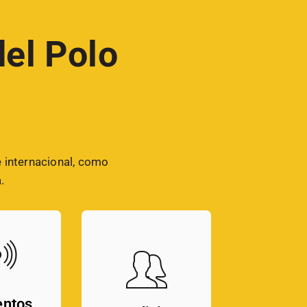
del Polo
e internacional, como
.
entos