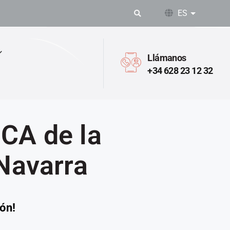
ES
Lista adic
Llámanos
+34 628 23 12 32
CA de la
 Navarra
ón!