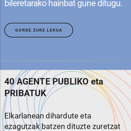
bileretarako hainbat gune ditugu.
GORDE ZURE LEKUA
40 AGENTE PUBLIKO eta
PRIBATUK
Elkarlanean dihardute eta
ezagutzak batzen dituzte zuretzat