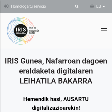
Skip
Homologa tu servicio
EU
Ekin
to
main
content
IRIS Gunea, Nafarroan dagoen
eraldaketa digitalaren
LEIHATILA BAKARRA
Hemendik hasi, AUSARTU
digitalizazioarekin!