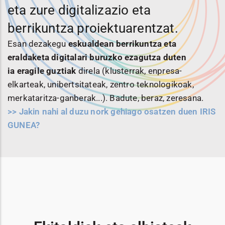
eta zure digitalizazio eta
berrikuntza proiektuarentzat.
Esan dezakegu
eskualdean berrikuntza eta
eraldaketa digitalari buruzko ezagutza duten
ia
eragile guztiak
direla (klusterrak, enpresa-
elkarteak, unibertsitateak, zentro teknologikoak,
merkataritza-ganberak...). Badute, beraz, zeresana.
>> Jakin nahi al duzu nork gehiago osatzen duen IRIS
GUNEA?