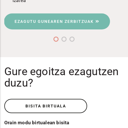
izatea
EZAGUTU GUNEAREN ZERBITZUAK
Gure egoitza ezagutzen
duzu?
BISITA BIRTUALA
Orain modu birtualean bisita