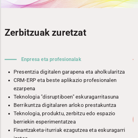
Zerbitzuak zuretzat
Enpresa eta profesionalak
n
Presentzia digitalen garapena eta aholkularitza
CRM-ERP eta beste aplikazio profesionalen
ezarpena
Teknologia "disruptiboen" eskuragarritasuna
Berrikuntza digitalaren arloko prestakuntza
Teknologia, produktu, zerbitzu edo espazio
berriekin esperimentatzea
Finantzaketa-iturriak ezagutzea eta eskuragarri