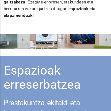
gaitzakezu.
Ezagutu enpresen, erakundeen eta
herritarren eskura jartzen ditugun
espazioak eta
ekipamenduak!
Espazioak
erreserbatzea
Prestakuntza, ekitaldi eta