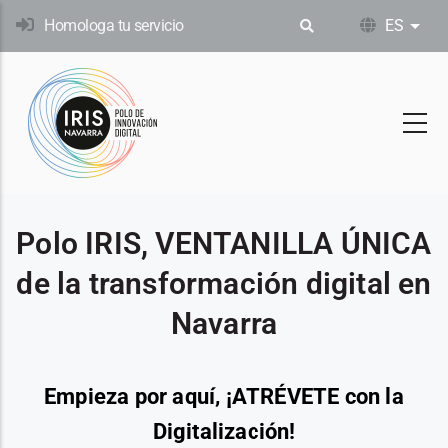
Pasar
Homologa tu servicio
ES
List
al
contenido
principal
Polo IRIS, VENTANILLA ÚNICA
de la transformación digital en
Navarra
Empieza por aquí, ¡ATRÉVETE con la
Digitalización!