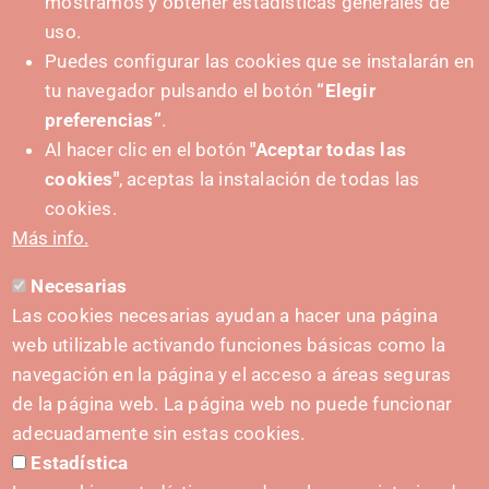
mostramos y obtener estadísticas generales de
uso.
Puedes configurar las cookies que se instalarán en
tu navegador pulsando el botón
“Elegir
IMPULSA
preferencias”
.
Al hacer clic en el botón
"Aceptar todas las
cookies"
, aceptas la instalación de todas las
cookies.
Más info.
Necesarias
CONTACTO
Las cookies necesarias ayudan a hacer una página
hola@irisnavarra.com
web utilizable activando funciones básicas como la
(+34) 628 23 12 32
navegación en la página y el acceso a áreas seguras
C. del Sadar, 31006 Pamplona
de la página web. La página web no puede funcionar
Formulario de contacto
adecuadamente sin estas cookies.
Estadística
Kit de prensa