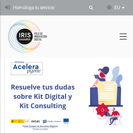
Skip
Homologa tu servicio
EU
Ekin
to
main
content