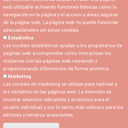
hola@irisnavarra.com
web utilizable activando funciones básicas como la
(+34) 628 23 12 32
navegación en la página y el acceso a áreas seguras
C. del Sadar, 31006 Pamplona
de la página web. La página web no puede funcionar
Harremanetarako formularioa
adecuadamente sin estas cookies.
Estadística
Prentsa-kita
Las cookies estadísticas ayudan a los propietarios de
páginas web a comprender cómo interactúan los
visitantes con las páginas web reuniendo y
proporcionando información de forma anónima.
HASIERA EMATEA
Marketing
Navarra Cybersecurity Center
Las cookies de marketing se utilizan para rastrear a
Spain Living Lab
los visitantes en las páginas web. La intención es
mostrar anuncios relevantes y atractivos para el
Ekintzailetza babestea
usuario individual, y por lo tanto, más valiosos para los
Biki digitalak
editores y terceros anunciantes.