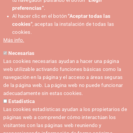
tu navegador pulsando el botón
“Elegir
preferencias”
.
Al hacer clic en el botón
"Aceptar todas las
cookies"
, aceptas la instalación de todas las
SUSTATZAILEA
cookies.
Más info.
Necesarias
HARREMANETARAKO
Las cookies necesarias ayudan a hacer una página
hola@irisnavarra.com
web utilizable activando funciones básicas como la
(+34) 628 23 12 32
navegación en la página y el acceso a áreas seguras
C. del Sadar, 31006 Pamplona
de la página web. La página web no puede funcionar
Harremanetarako formularioa
adecuadamente sin estas cookies.
Estadística
Prentsa-kita
Las cookies estadísticas ayudan a los propietarios de
páginas web a comprender cómo interactúan los
visitantes con las páginas web reuniendo y