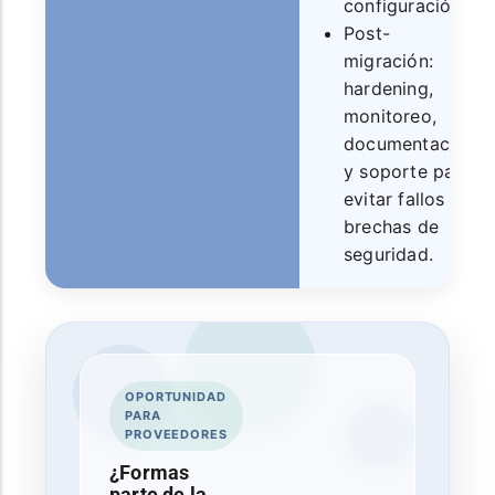
configuración.
Post-
migración:
hardening,
monitoreo,
documentación
y soporte para
evitar fallos y
brechas de
seguridad.
OPORTUNIDAD
PARA
PROVEEDORES
¿Formas
parte de la