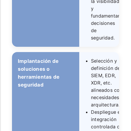
la visibilidad
y
fundamentar
decisiones
de
seguridad.
Selección y
Implantación de
definición de
soluciones o
SIEM, EDR,
herramientas de
XDR, etc.
seguridad
alineados con
necesidades y
arquitectura.
Despliegue e
integración
controlada con