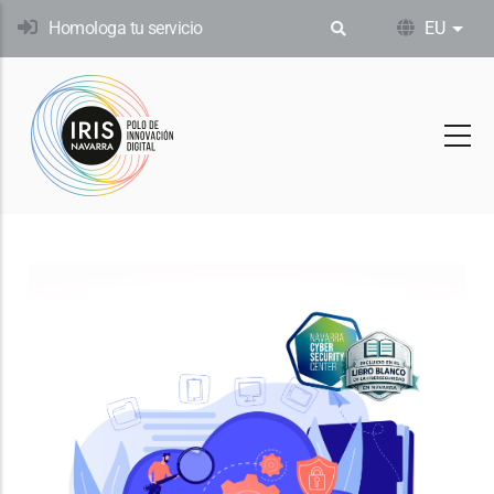
Skip
Homologa tu servicio
EU
Ekin
to
main
content