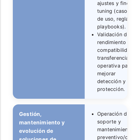
ajustes y fine-
tuning (casos
de uso, reglas,
playbooks).
Validación de
rendimiento y
compatibilidad;
transferencia
operativa para
mejorar
detección y
protección.
Operación diaria,
Gestión,
soporte y
mantenimiento y
mantenimiento
evolución de
preventivo/correc
soluciones de