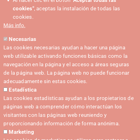
Al hacer clic en el botón
"Aceptar todas las
cookies"
, aceptas la instalación de todas las
SUSTATZAILEA
cookies.
Más info.
Necesarias
HARREMANETARAKO
Las cookies necesarias ayudan a hacer una página
hola@irisnavarra.com
web utilizable activando funciones básicas como la
(+34) 628 23 12 32
navegación en la página y el acceso a áreas seguras
C. del Sadar, 31006 Pamplona
de la página web. La página web no puede funcionar
Harremanetarako formularioa
adecuadamente sin estas cookies.
Estadística
Prentsa-kita
Las cookies estadísticas ayudan a los propietarios de
páginas web a comprender cómo interactúan los
visitantes con las páginas web reuniendo y
proporcionando información de forma anónima.
HASIERA EMATEA
Marketing
Navarra Cybersecurity Center