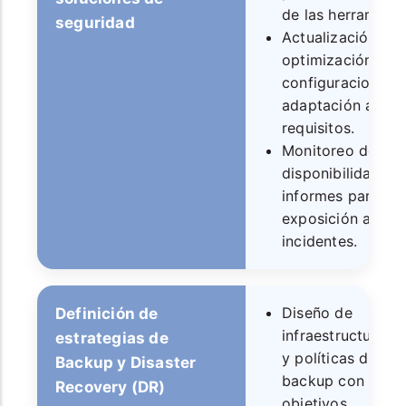
de las herramient
seguridad
Actualización,
optimización de
configuraciones 
adaptación a nue
requisitos.
Monitoreo de sal
disponibilidad, KP
informes para red
exposición a
incidentes.
Diseño de
Definición de
infraestructuras
estrategias de
y políticas de
Backup y Disaster
backup con
Recovery (DR)
objetivos