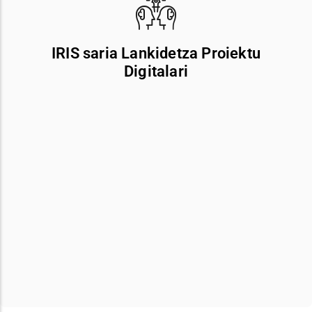
eta etengabeko prestakuntzaren alde egindako apustu
argi, irmo eta errealagatik nabarmentzen da.
IRIS saria Lankidetza Proiektu
Digitalari