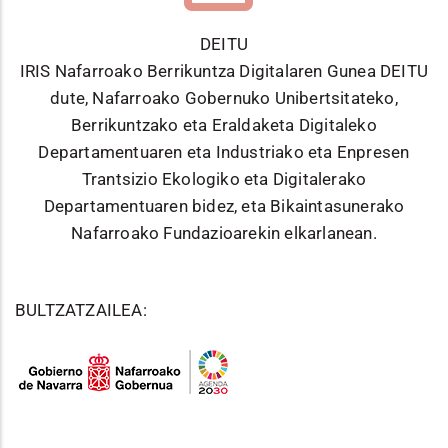
DEITU
IRIS Nafarroako Berrikuntza Digitalaren Gunea DEITU
dute, Nafarroako Gobernuko Unibertsitateko,
Berrikuntzako eta Eraldaketa Digitaleko
Departamentuaren eta Industriako eta Enpresen
Trantsizio Ekologiko eta Digitalerako
Departamentuaren bidez, eta Bikaintasunerako
Nafarroako Fundazioarekin elkarlanean.
BULTZATZAILEA: