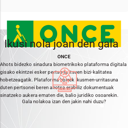
Ikusi nola joan den gala
ONCE
Ahots bidezko sinadura biometrikoko plataforma digitala
gisako ekintzei esker pertsona itsuen bizi-kalitatea
hobetzeagatik. Plataforma horrek ikusmen-urritasuna
duten pertsonei beren ahotsa erabiliz dokumentuak
sinatzeko aukera ematen die, balio juridiko osoarekin.
Gala nolakoa izan den jakin nahi duzu?