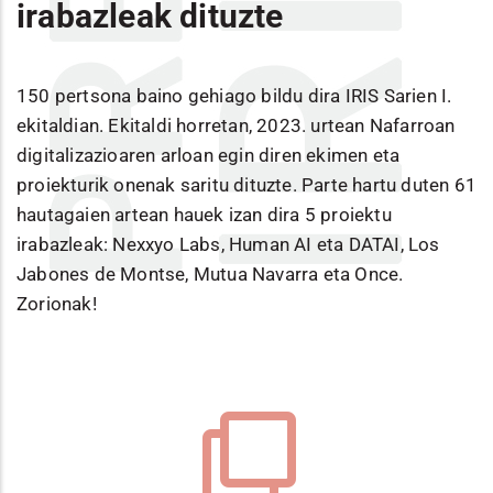
irabazleak dituzte
150 pertsona baino gehiago bildu dira IRIS Sarien I.
ekitaldian. Ekitaldi horretan, 2023. urtean Nafarroan
digitalizazioaren arloan egin diren ekimen eta
proiekturik onenak saritu dituzte. Parte hartu duten 61
hautagaien artean hauek izan dira 5 proiektu
irabazleak: Nexxyo Labs, Human AI eta DATAI, Los
Jabones de Montse, Mutua Navarra eta Once.
Zorionak!