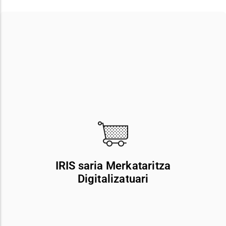
HUMAN AI Y DATAI
IRIS saria Merkataritza
Adimen artifizialean oinarrituta eta testu idatzietatik
Digitalizatuari
abiatuta nortasuna eta konpetentzia sozioemozionalak
ezaugarritzeko soluzio bat sortu eta diseinatzeagatik,
ikastetxeekin eta prestakuntza- eta enplegu-erakundeekin