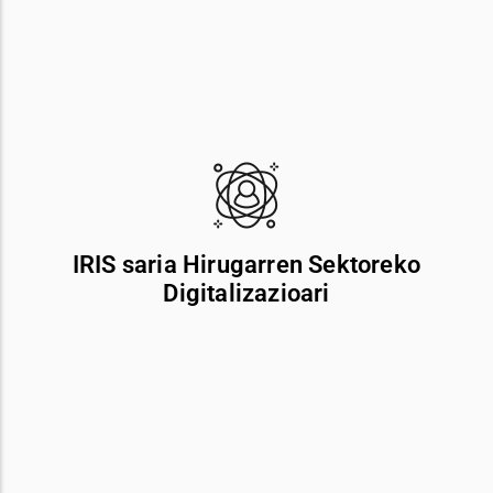
MUTUA NAVARRA
Diagnostiko zuzenagoak lortzen dituen sistema digitala
ezarri eta erradiologia-zerbitzuak goitik behera
aldatzeagatik. Horri esker, pazienteen bizi-kalitatea
hobetu da, diagnostikoaren eta tratamenduaren arteko
IRIS saria Hirugarren Sektoreko
denborak murriztu dira eta okerreko diagnostiko baten
Digitalizazioari
ondorioz gerta daitezkeen tratamendu desegokiak
murriztu edo ezabatu dira.