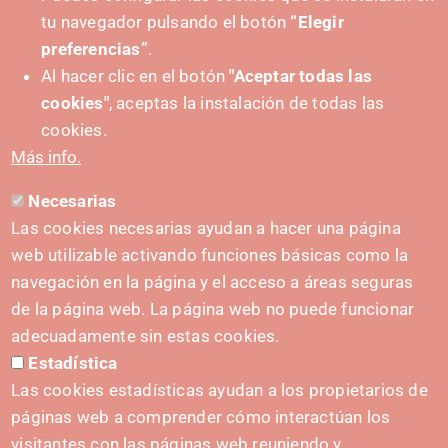
tu navegador pulsando el botón
“Elegir
preferencias”
.
Al hacer clic en el botón
"Aceptar todas las
cookies"
, aceptas la instalación de todas las
SUSTATZAILEA
cookies.
Más info.
Necesarias
HARREMANETARAKO
Las cookies necesarias ayudan a hacer una página
hola@irisnavarra.com
web utilizable activando funciones básicas como la
(+34) 628 23 12 32
navegación en la página y el acceso a áreas seguras
C. del Sadar, 31006 Pamplona
de la página web. La página web no puede funcionar
Harremanetarako formularioa
adecuadamente sin estas cookies.
Estadística
Prentsa-kita
Las cookies estadísticas ayudan a los propietarios de
páginas web a comprender cómo interactúan los
visitantes con las páginas web reuniendo y