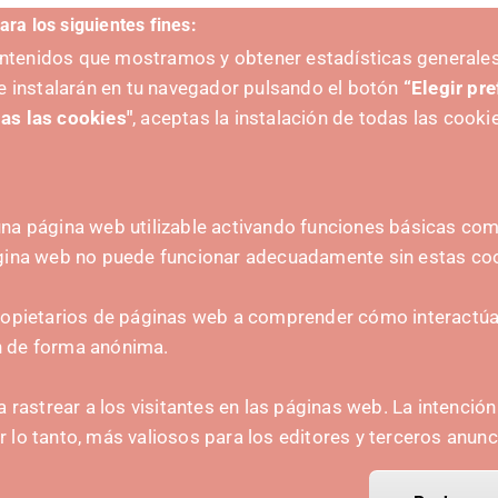
ara los siguientes fines:
V
contenidos que mostramos y obtener estadísticas generales
e instalarán en tu navegador pulsando el botón
“Elegir pr
as las cookies"
, aceptas la instalación de todas las cooki
na página web utilizable activando funciones básicas como
ágina web no puede funcionar adecuadamente sin estas co
ZAILEA
HARREMANETARAKO
hola@irisnavarra.com
ropietarios de páginas web a comprender cómo interactúan
(+34) 628 23 12 32
n de forma anónima.
C. del Sadar, 31006 P
Harremanetarako formular
a rastrear a los visitantes en las páginas web. La intenció
or lo tanto, más valiosos para los editores y terceros anunc
Prentsa-kita