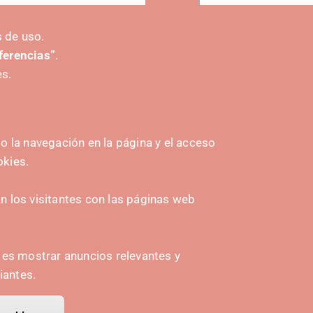
er más eventos
 de uso.
eferencias”
.
es.
 la navegación en la página y el acceso
okies.
HASIERA EMATEA
Navarra Cybersecurity Center
 los visitantes con las páginas web
amplona
Spain Living Lab
ioa
Ekintzailetza babestea
n es mostrar anuncios relevantes y
iantes.
Biki digitalak