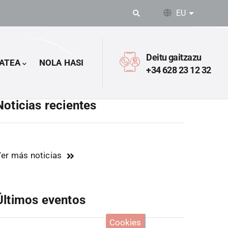
EU
Ekintza o
Deitu gaitzazu
ATEA
NOLA HASI
+34 628 23 12 32
Noticias recientes
er más noticias
Últimos eventos
Cookies