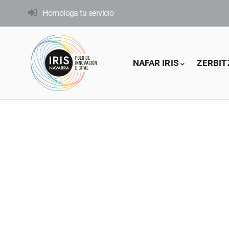
Skip
Homologa tu servicio
to
main
content
Main
NAFAR IRIS
ZERBIT
navigation