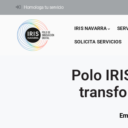
Pasar
Homologa tu servicio
al
contenido
Main
principal
IRIS NAVARRA
SER
navigation
SOLICITA SERVICIOS
Polo IR
transfo
Em