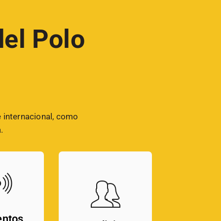
del Polo
e internacional, como
.
entos