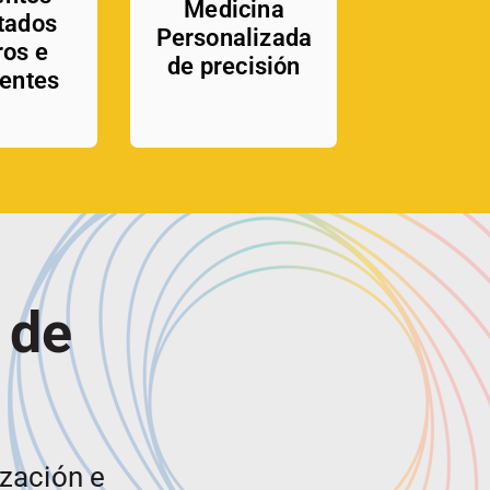
Medicina
tados
Personalizada
ros e
de precisión
gentes
 de
ización e