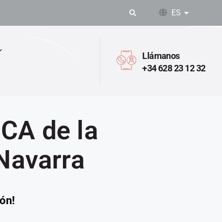
ES
Lista adic
Llámanos
+34 628 23 12 32
CA de la
 Navarra
ón!