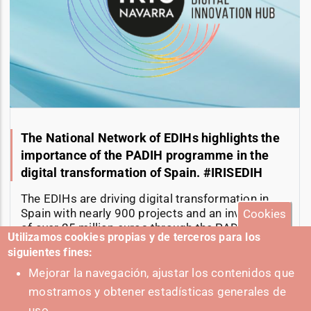
The National Network of EDIHs highlights the
importance of the PADIH programme in the
digital transformation of Spain. #IRISEDIH
The EDIHs are driving digital transformation in
Spain with nearly 900 projects and an investment
Cookies
of over 25 million euros through the PADIH
Utilizamos cookies propias y de terceros para los
program.
siguientes fines:
11-06-2025
Mejorar la navegación, ajustar los contenidos que
mostramos y obtener estadísticas generales de
uso.