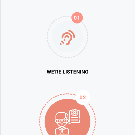
01
WE'RE LISTENING
02