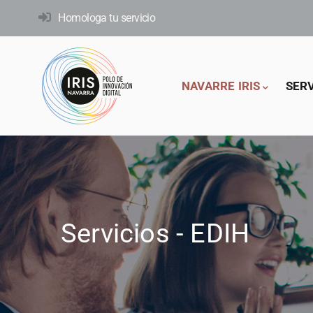
Skip
Homologa tu servicio
to
main
content
Main
NAVARRE IRIS
SER
navigation
Servicios - EDIH