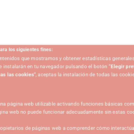
ara los siguientes fines:
contenidos que mostramos y obtener estadísticas generales
e instalarán en tu navegador pulsando el botón
“Elegir pr
as las cookies"
, aceptas la instalación de todas las cooki
na página web utilizable activando funciones básicas como
ágina web no puede funcionar adecuadamente sin estas co
 FORWARD BY:
CONTACT
ropietarios de páginas web a comprender cómo interactúan
hola@irisnavarra.com