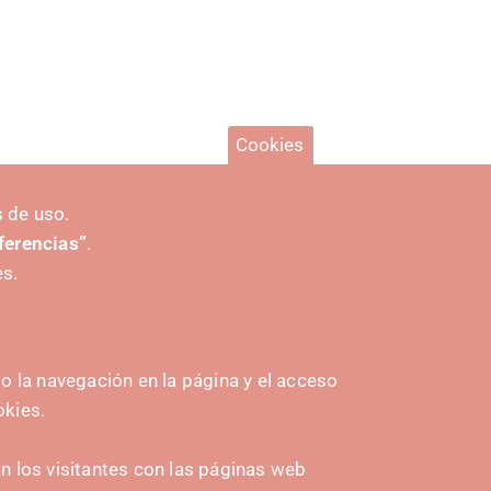
Cookies
 de uso.
eferencias”
.
es.
 la navegación en la página y el acceso
okies.
INITIATIVES
 los visitantes con las páginas web
Navarra Cybersecurity Center