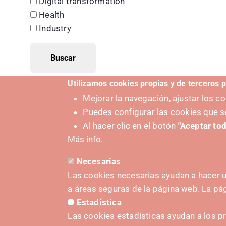
Digital transformation
Health
Industry
Utilizamos cookies propias y de terceros p
Mejorar la navegación, ajustar los 
Puedes configurar las cookies que s
Al hacer clic en el botón
"Aceptar tod
Más info.
Necesarias
Las cookies necesarias ayudan a hacer u
a áreas seguras de la página web. La p
Estadística
PUSHED
Las cookies estadísticas ayudan a los p