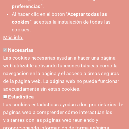
preferencias”
.
Al hacer clic en el botón
"Aceptar todas las
cookies"
, aceptas la instalación de todas las
SUSTATZAILEA
cookies.
Más info.
Necesarias
HARREMANETARAKO
Las cookies necesarias ayudan a hacer una página
hola@irisnavarra.com
web utilizable activando funciones básicas como la
(+34) 628 23 12 32
navegación en la página y el acceso a áreas seguras
C. del Sadar, 31006 Pamplona
de la página web. La página web no puede funcionar
Harremanetarako formularioa
adecuadamente sin estas cookies.
Estadística
Prentsa-kita
Las cookies estadísticas ayudan a los propietarios de
páginas web a comprender cómo interactúan los
visitantes con las páginas web reuniendo y
proporcionando información de forma anónima.