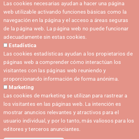
HARREMANETARAKO
Las cookies necesarias ayudan a hacer una página
hola@irisnavarra.com
web utilizable activando funciones básicas como la
(+34) 628 23 12 32
navegación en la página y el acceso a áreas seguras
C. del Sadar, 31006 Pamplona
de la página web. La página web no puede funcionar
Harremanetarako formularioa
adecuadamente sin estas cookies.
Estadística
Prentsa-kita
Las cookies estadísticas ayudan a los propietarios de
páginas web a comprender cómo interactúan los
visitantes con las páginas web reuniendo y
proporcionando información de forma anónima.
HASIERA EMATEA
Marketing
Navarra Cybersecurity Center
Las cookies de marketing se utilizan para rastrear a
Spain Living Lab
los visitantes en las páginas web. La intención es
mostrar anuncios relevantes y atractivos para el
Ekintzailetza babestea
usuario individual, y por lo tanto, más valiosos para los
Biki digitalak
editores y terceros anunciantes.