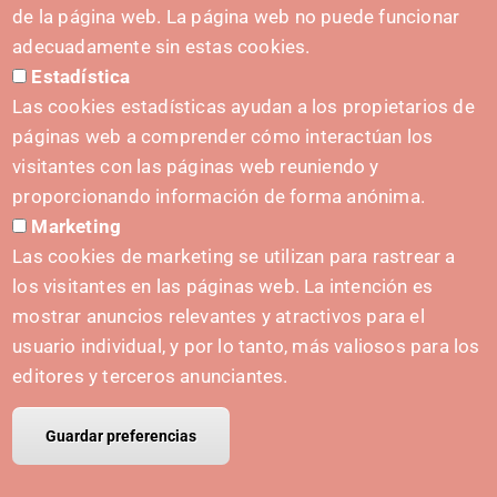
C. del Sadar, 31006 Pamplona
de la página web. La página web no puede funcionar
Harremanetarako formularioa
adecuadamente sin estas cookies.
Estadística
Prentsa-kita
Las cookies estadísticas ayudan a los propietarios de
páginas web a comprender cómo interactúan los
visitantes con las páginas web reuniendo y
proporcionando información de forma anónima.
HASIERA EMATEA
Marketing
Navarra Cybersecurity Center
Las cookies de marketing se utilizan para rastrear a
Spain Living Lab
los visitantes en las páginas web. La intención es
mostrar anuncios relevantes y atractivos para el
Ekintzailetza babestea
usuario individual, y por lo tanto, más valiosos para los
Biki digitalak
editores y terceros anunciantes.
Guardar preferencias