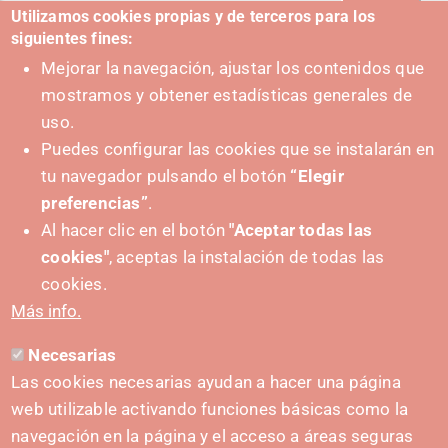
Utilizamos cookies propias y de terceros para los
siguientes fines:
Mejorar la navegación, ajustar los contenidos que
mostramos y obtener estadísticas generales de
uso.
Puedes configurar las cookies que se instalarán en
tu navegador pulsando el botón
“Elegir
preferencias”
.
Al hacer clic en el botón
"Aceptar todas las
cookies"
, aceptas la instalación de todas las
SUSTATZAILEA
cookies.
Más info.
Necesarias
HARREMANETARAKO
Las cookies necesarias ayudan a hacer una página
hola@irisnavarra.com
web utilizable activando funciones básicas como la
(+34) 628 23 12 32
navegación en la página y el acceso a áreas seguras